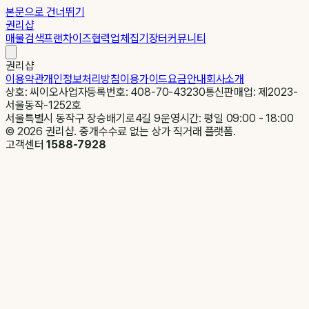
본문으로 건너뛰기
권리샵
매물검색
프랜차이즈
협력업체
집기장터
커뮤니티
권리샵
이용약관
개인정보처리방침
이용가이드
요금안내
회사소개
상호: 씨이오
사업자등록번호: 408-70-43230
통신판매업: 제2023-
서울동작-1252호
서울특별시 동작구 장승배기로4길 9
운영시간: 평일 09:00 - 18:00
©
2026
권리샵. 중개수수료 없는 상가 직거래 플랫폼.
고객센터
1588-7928