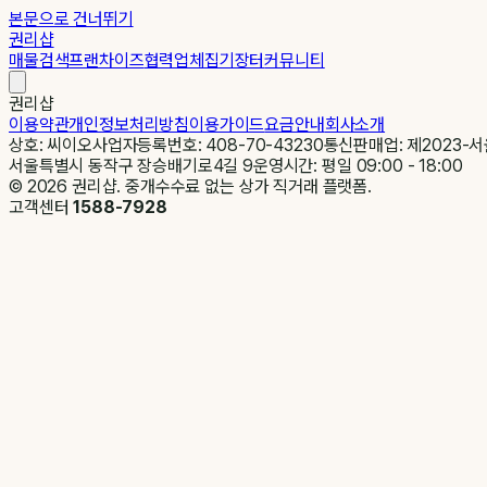
본문으로 건너뛰기
권리샵
매물검색
프랜차이즈
협력업체
집기장터
커뮤니티
권리샵
이용약관
개인정보처리방침
이용가이드
요금안내
회사소개
상호: 씨이오
사업자등록번호: 408-70-43230
통신판매업: 제2023-서
서울특별시 동작구 장승배기로4길 9
운영시간: 평일 09:00 - 18:00
©
2026
권리샵. 중개수수료 없는 상가 직거래 플랫폼.
고객센터
1588-7928