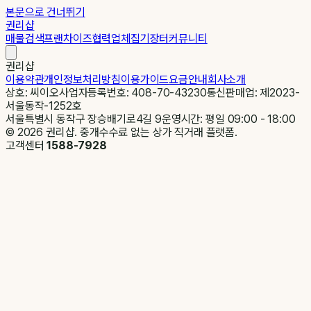
본문으로 건너뛰기
권리샵
매물검색
프랜차이즈
협력업체
집기장터
커뮤니티
권리샵
이용약관
개인정보처리방침
이용가이드
요금안내
회사소개
상호: 씨이오
사업자등록번호: 408-70-43230
통신판매업: 제2023-
서울동작-1252호
서울특별시 동작구 장승배기로4길 9
운영시간: 평일 09:00 - 18:00
©
2026
권리샵. 중개수수료 없는 상가 직거래 플랫폼.
고객센터
1588-7928