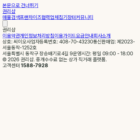
본문으로 건너뛰기
권리샵
매물검색
프랜차이즈
협력업체
집기장터
커뮤니티
권리샵
이용약관
개인정보처리방침
이용가이드
요금안내
회사소개
상호: 씨이오
사업자등록번호: 408-70-43230
통신판매업: 제2023-
서울동작-1252호
서울특별시 동작구 장승배기로4길 9
운영시간: 평일 09:00 - 18:00
©
2026
권리샵. 중개수수료 없는 상가 직거래 플랫폼.
고객센터
1588-7928