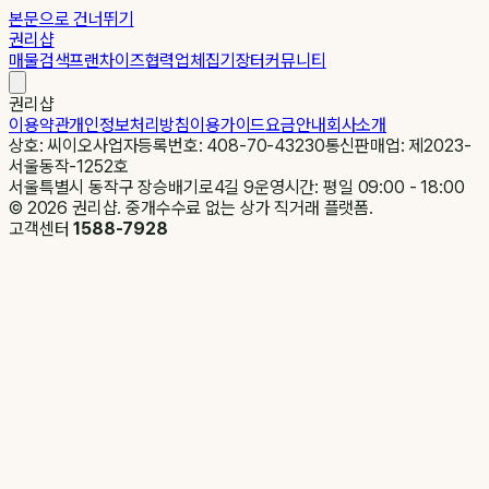
본문으로 건너뛰기
권리샵
매물검색
프랜차이즈
협력업체
집기장터
커뮤니티
권리샵
이용약관
개인정보처리방침
이용가이드
요금안내
회사소개
상호: 씨이오
사업자등록번호: 408-70-43230
통신판매업: 제2023-
서울동작-1252호
서울특별시 동작구 장승배기로4길 9
운영시간: 평일 09:00 - 18:00
©
2026
권리샵. 중개수수료 없는 상가 직거래 플랫폼.
고객센터
1588-7928