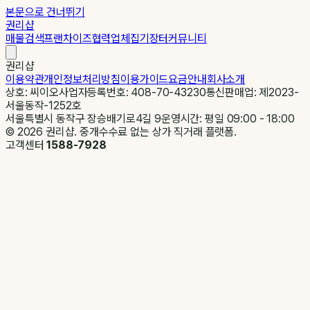
본문으로 건너뛰기
권리샵
매물검색
프랜차이즈
협력업체
집기장터
커뮤니티
권리샵
이용약관
개인정보처리방침
이용가이드
요금안내
회사소개
상호: 씨이오
사업자등록번호: 408-70-43230
통신판매업: 제2023-
서울동작-1252호
서울특별시 동작구 장승배기로4길 9
운영시간: 평일 09:00 - 18:00
©
2026
권리샵. 중개수수료 없는 상가 직거래 플랫폼.
고객센터
1588-7928