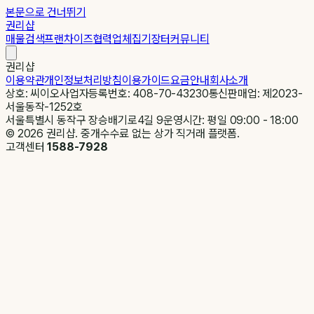
본문으로 건너뛰기
권리샵
매물검색
프랜차이즈
협력업체
집기장터
커뮤니티
권리샵
이용약관
개인정보처리방침
이용가이드
요금안내
회사소개
상호: 씨이오
사업자등록번호: 408-70-43230
통신판매업: 제2023-
서울동작-1252호
서울특별시 동작구 장승배기로4길 9
운영시간: 평일 09:00 - 18:00
©
2026
권리샵. 중개수수료 없는 상가 직거래 플랫폼.
고객센터
1588-7928