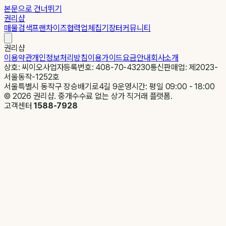
본문으로 건너뛰기
권리샵
매물검색
프랜차이즈
협력업체
집기장터
커뮤니티
권리샵
이용약관
개인정보처리방침
이용가이드
요금안내
회사소개
상호: 씨이오
사업자등록번호: 408-70-43230
통신판매업: 제2023-
서울동작-1252호
서울특별시 동작구 장승배기로4길 9
운영시간: 평일 09:00 - 18:00
©
2026
권리샵. 중개수수료 없는 상가 직거래 플랫폼.
고객센터
1588-7928