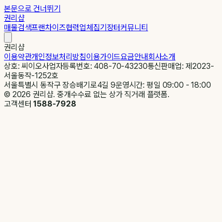
본문으로 건너뛰기
권리샵
매물검색
프랜차이즈
협력업체
집기장터
커뮤니티
권리샵
이용약관
개인정보처리방침
이용가이드
요금안내
회사소개
상호: 씨이오
사업자등록번호: 408-70-43230
통신판매업: 제2023-
서울동작-1252호
서울특별시 동작구 장승배기로4길 9
운영시간: 평일 09:00 - 18:00
©
2026
권리샵. 중개수수료 없는 상가 직거래 플랫폼.
고객센터
1588-7928