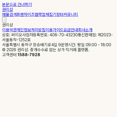
본문으로 건너뛰기
권리샵
매물검색
프랜차이즈
협력업체
집기장터
커뮤니티
권리샵
이용약관
개인정보처리방침
이용가이드
요금안내
회사소개
상호: 씨이오
사업자등록번호: 408-70-43230
통신판매업: 제2023-
서울동작-1252호
서울특별시 동작구 장승배기로4길 9
운영시간: 평일 09:00 - 18:00
©
2026
권리샵. 중개수수료 없는 상가 직거래 플랫폼.
고객센터
1588-7928