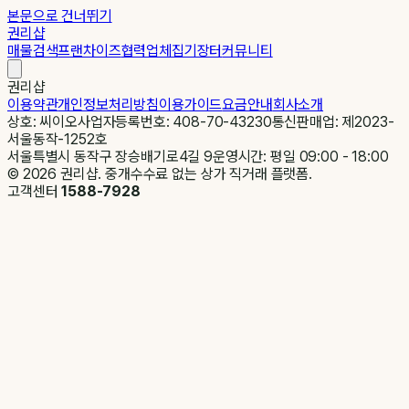
본문으로 건너뛰기
권리샵
매물검색
프랜차이즈
협력업체
집기장터
커뮤니티
권리샵
이용약관
개인정보처리방침
이용가이드
요금안내
회사소개
상호: 씨이오
사업자등록번호: 408-70-43230
통신판매업: 제2023-
서울동작-1252호
서울특별시 동작구 장승배기로4길 9
운영시간: 평일 09:00 - 18:00
©
2026
권리샵. 중개수수료 없는 상가 직거래 플랫폼.
고객센터
1588-7928