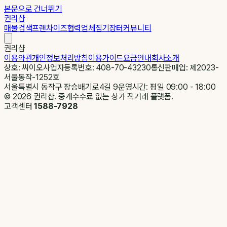
본문으로 건너뛰기
권리샵
매물검색
프랜차이즈
협력업체
집기장터
커뮤니티
권리샵
이용약관
개인정보처리방침
이용가이드
요금안내
회사소개
상호: 씨이오
사업자등록번호: 408-70-43230
통신판매업: 제2023-
서울동작-1252호
서울특별시 동작구 장승배기로4길 9
운영시간: 평일 09:00 - 18:00
©
2026
권리샵. 중개수수료 없는 상가 직거래 플랫폼.
고객센터
1588-7928