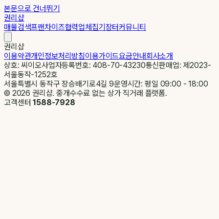
본문으로 건너뛰기
권리샵
매물검색
프랜차이즈
협력업체
집기장터
커뮤니티
권리샵
이용약관
개인정보처리방침
이용가이드
요금안내
회사소개
상호: 씨이오
사업자등록번호: 408-70-43230
통신판매업: 제2023-
서울동작-1252호
서울특별시 동작구 장승배기로4길 9
운영시간: 평일 09:00 - 18:00
©
2026
권리샵. 중개수수료 없는 상가 직거래 플랫폼.
고객센터
1588-7928