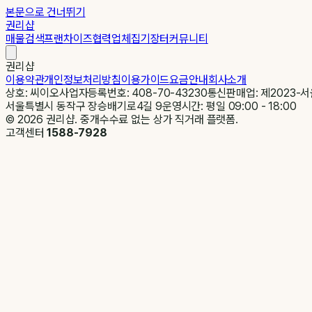
본문으로 건너뛰기
권리샵
매물검색
프랜차이즈
협력업체
집기장터
커뮤니티
권리샵
이용약관
개인정보처리방침
이용가이드
요금안내
회사소개
상호: 씨이오
사업자등록번호: 408-70-43230
통신판매업: 제2023-서
서울특별시 동작구 장승배기로4길 9
운영시간: 평일 09:00 - 18:00
©
2026
권리샵. 중개수수료 없는 상가 직거래 플랫폼.
고객센터
1588-7928