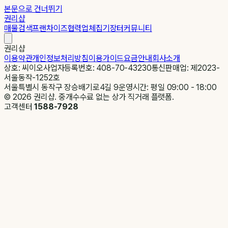
본문으로 건너뛰기
권리샵
매물검색
프랜차이즈
협력업체
집기장터
커뮤니티
권리샵
이용약관
개인정보처리방침
이용가이드
요금안내
회사소개
상호: 씨이오
사업자등록번호: 408-70-43230
통신판매업: 제2023-
서울동작-1252호
서울특별시 동작구 장승배기로4길 9
운영시간: 평일 09:00 - 18:00
©
2026
권리샵. 중개수수료 없는 상가 직거래 플랫폼.
고객센터
1588-7928